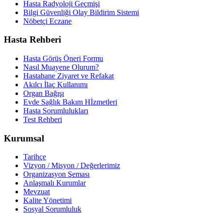
Hasta Radyoloji Geçmişi
Bilgi Güvenliği Olay Bildirim Sistemi
Nöbetçi Eczane
Hasta Rehberi
Hasta Görüş Öneri Formu
Nasıl Muayene Olurum?
Hastahane Ziyaret ve Refakat
Akılcı İlaç Kullanımı
Organ Bağışı
Evde Sağlık Bakım Hİzmetleri
Hasta Sorumlulukları
Test Rehberi
Kurumsal
Tarihçe
Vizyon / Misyon / Değerlerimiz
Organizasyon Şeması
Anlaşmalı Kurumlar
Mevzuat
Kalite Yönetimi
Sosyal Sorumluluk