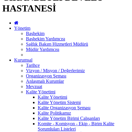
HASTANESİ
Yönetim
Başhekim
Başhekim Yardımcısı
Sağlık Bakım Hizmetleri Müdürü
Müdür Yardımcısı
Kurumsal
Tarihçe
Vizyon / Misyon / Değerlerimiz
Organizasyon Şeması
Anlaşmalı Kurumlar
Mevzuat
Kalite Yönetimi
Kalite Yönetimi
Kalite Yönetim Sistemi
Kalite Organizasyon Şeması
Kalite Politikamız
Kalite Yönetim Birimi Çalışanları
Komite - Komisyon - Ekip - Birim Kalite
Sorumluları Listeleri