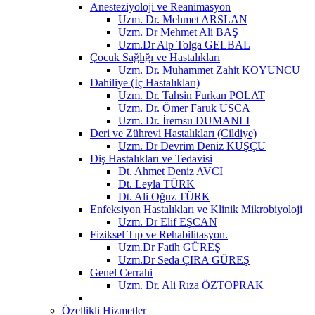
Anesteziyoloji ve Reanimasyon
Uzm. Dr. Mehmet ARSLAN
Uzm. Dr Mehmet Ali BAŞ
Uzm.Dr Alp Tolga GELBAL
Çocuk Sağlığı ve Hastalıkları
Uzm. Dr. Muhammet Zahit KOYUNCU
Dahiliye (İç Hastalıkları)
Uzm. Dr. Tahsin Furkan POLAT
Uzm. Dr. Ömer Faruk USCA
Uzm. Dr. İremsu DUMANLI
Deri ve Zührevi Hastalıkları (Cildiye)
Uzm. Dr Devrim Deniz KUŞÇU
Diş Hastalıkları ve Tedavisi
Dt. Ahmet Deniz AVCI
Dt. Leyla TÜRK
Dt. Ali Oğuz TÜRK
Enfeksiyon Hastalıkları ve Klinik Mikrobiyoloji
Uzm. Dr Elif EŞCAN
Fiziksel Tıp ve Rehabilitasyon.
Uzm.Dr Fatih GÜREŞ
Uzm.Dr Seda ÇIRA GÜREŞ
Genel Cerrahi
Uzm. Dr. Ali Rıza ÖZTOPRAK
Özellikli Hizmetler