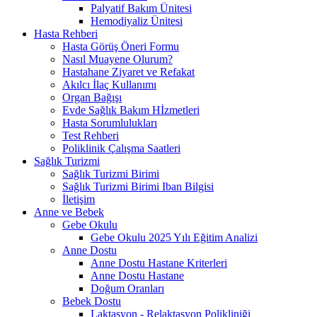
Palyatif Bakım Ünitesi
Hemodiyaliz Ünitesi
Hasta Rehberi
Hasta Görüş Öneri Formu
Nasıl Muayene Olurum?
Hastahane Ziyaret ve Refakat
Akılcı İlaç Kullanımı
Organ Bağışı
Evde Sağlık Bakım Hİzmetleri
Hasta Sorumlulukları
Test Rehberi
Poliklinik Çalışma Saatleri
Sağlık Turizmi
Sağlık Turizmi Birimi
Sağlık Turizmi Birimi Iban Bilgisi
İletişim
Anne ve Bebek
Gebe Okulu
Gebe Okulu 2025 Yılı Eğitim Analizi
Anne Dostu
Anne Dostu Hastane Kriterleri
Anne Dostu Hastane
Doğum Oranları
Bebek Dostu
Laktasyon - Relaktasyon Polikliniği