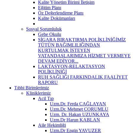
Kalite Yönetim Birimi İletişim
Eğitim Planı
Öz Değerlendirme Planı
Kalite Dokümanları
Sosyal Sorumluluk
Gebe Okulu
SİGARA BIRAKTIRMA POLİKLİNİĞİMİZ
TÜTÜN BAĞIMLILIĞINDAN
KURTULMAK İSTEYEN
VATANDAŞLARIMIZA HİZMET VERMEYE
DEVAM EDİYOR...
LAKTASYON-RELAKTASYON
POLİKLİNİĞİ
RUH SAĞLIĞI FARKINDALIK FAALİYET
RAPORU
Tıbbi Birimlerimiz
Kliniklerimiz
Acil Tıp
Uzm.Dr. Ferda ÇAĞLAYAN
Uzm.Dr. Mehmet ÇORUMLU
Uzm. Dr. Hakan UZUNKAYA
Uzm.Dr Harun KABLAN
Aile Hekimliği
Uzm.Dr Engin YAVUZER