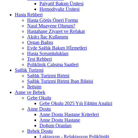
Palyatif Bakım Ünitesi
Hemodiyaliz Ünitesi
Hasta Rehberi
Hasta Görüş Öneri Formu
Nasıl Muayene Olurum?
Hastahane Ziyaret ve Refakat
Akılcı İlaç Kullanımı
Organ Bağışı
Evde Sağlık Bakım Hİzmetleri
Hasta Sorumlulukları
Test Rehberi
Poliklinik Çalışma Saatleri
Sağlık Turizmi
Sağlık Turizmi Birimi
Sağlık Turizmi Birimi Iban Bilgisi
İletişim
Anne ve Bebek
Gebe Okulu
Gebe Okulu 2025 Yılı Eğitim Analizi
Anne Dostu
Anne Dostu Hastane Kriterleri
Anne Dostu Hastane
Doğum Oranları
Bebek Dostu
Laktasyon - Relaktasyon Polikliniği