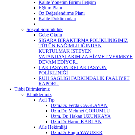
Kalite Yönetim Birimi İletişim
Eğitim Planı
Öz Değerlendirme Planı
Kalite Dokümanları
Sosyal Sorumluluk
Gebe Okulu
SİGARA BIRAKTIRMA POLİKLİNİĞİMİZ
TÜTÜN BAĞIMLILIĞINDAN
KURTULMAK İSTEYEN
VATANDAŞLARIMIZA HİZMET VERMEYE
DEVAM EDİYOR...
LAKTASYON-RELAKTASYON
POLİKLİNİĞİ
RUH SAĞLIĞI FARKINDALIK FAALİYET
RAPORU
Tıbbi Birimlerimiz
Kliniklerimiz
Acil Tıp
Uzm.Dr. Ferda ÇAĞLAYAN
Uzm.Dr. Mehmet ÇORUMLU
Uzm. Dr. Hakan UZUNKAYA
Uzm.Dr Harun KABLAN
Aile Hekimliği
Uzm.Dr Engin YAVUZER