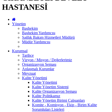
HASTANESİ
Yönetim
Başhekim
Başhekim Yardımcısı
Sağlık Bakım Hizmetleri Müdürü
Müdür Yardımcısı
Kurumsal
Tarihçe
Vizyon / Misyon / Değerlerimiz
Organizasyon Şeması
Anlaşmalı Kurumlar
Mevzuat
Kalite Yönetimi
Kalite Yönetimi
Kalite Yönetim Sistemi
Kalite Organizasyon Şeması
Kalite Politikamız
Kalite Yönetim Birimi Çalışanları
Komite - Komisyon - Ekip - Birim Kalite
Sorumluları Listeleri