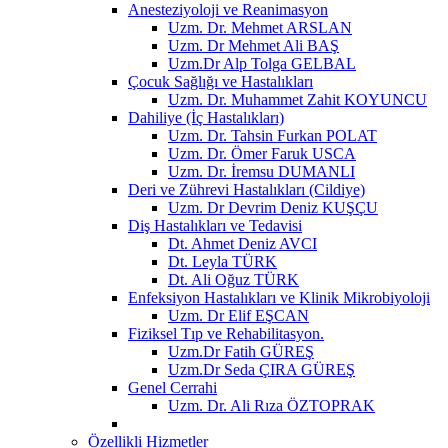
Anesteziyoloji ve Reanimasyon
Uzm. Dr. Mehmet ARSLAN
Uzm. Dr Mehmet Ali BAŞ
Uzm.Dr Alp Tolga GELBAL
Çocuk Sağlığı ve Hastalıkları
Uzm. Dr. Muhammet Zahit KOYUNCU
Dahiliye (İç Hastalıkları)
Uzm. Dr. Tahsin Furkan POLAT
Uzm. Dr. Ömer Faruk USCA
Uzm. Dr. İremsu DUMANLI
Deri ve Zührevi Hastalıkları (Cildiye)
Uzm. Dr Devrim Deniz KUŞÇU
Diş Hastalıkları ve Tedavisi
Dt. Ahmet Deniz AVCI
Dt. Leyla TÜRK
Dt. Ali Oğuz TÜRK
Enfeksiyon Hastalıkları ve Klinik Mikrobiyoloji
Uzm. Dr Elif EŞCAN
Fiziksel Tıp ve Rehabilitasyon.
Uzm.Dr Fatih GÜREŞ
Uzm.Dr Seda ÇIRA GÜREŞ
Genel Cerrahi
Uzm. Dr. Ali Rıza ÖZTOPRAK
Özellikli Hizmetler