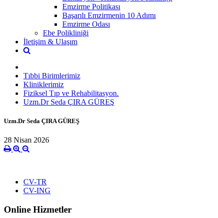
Emzirme Politikası
Başarılı Emzirmenin 10 Adımı
Emzirme Odası
Ebe Polikliniği
İletişim & Ulaşım
Tıbbi Birimlerimiz
Kliniklerimiz
Fiziksel Tıp ve Rehabilitasyon.
Uzm.Dr Seda ÇIRA GÜREŞ
Uzm.Dr Seda ÇIRA GÜREŞ
28 Nisan 2026
CV-TR
CV-ING
Online Hizmetler