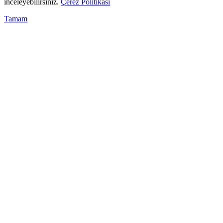
inceleyebilirsiniz.
Çerez Politikası
Tamam