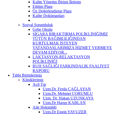
Kalite Yönetim Birimi İletişim
Eğitim Planı
Öz Değerlendirme Planı
Kalite Dokümanları
Sosyal Sorumluluk
Gebe Okulu
SİGARA BIRAKTIRMA POLİKLİNİĞİMİZ
TÜTÜN BAĞIMLILIĞINDAN
KURTULMAK İSTEYEN
VATANDAŞLARIMIZA HİZMET VERMEYE
DEVAM EDİYOR...
LAKTASYON-RELAKTASYON
POLİKLİNİĞİ
RUH SAĞLIĞI FARKINDALIK FAALİYET
RAPORU
Tıbbi Birimlerimiz
Kliniklerimiz
Acil Tıp
Uzm.Dr. Ferda ÇAĞLAYAN
Uzm.Dr. Mehmet ÇORUMLU
Uzm. Dr. Hakan UZUNKAYA
Uzm.Dr Harun KABLAN
Aile Hekimliği
Uzm.Dr Engin YAVUZER