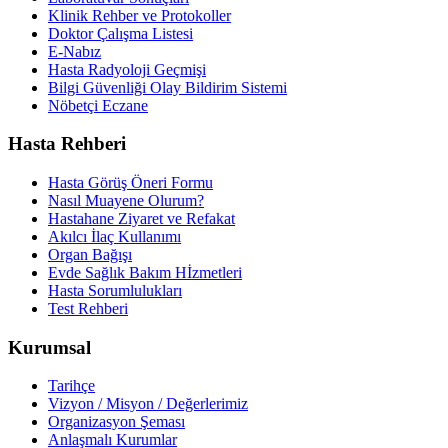
Klinik Rehber ve Protokoller
Doktor Çalışma Listesi
E-Nabız
Hasta Radyoloji Geçmişi
Bilgi Güvenliği Olay Bildirim Sistemi
Nöbetçi Eczane
Hasta Rehberi
Hasta Görüş Öneri Formu
Nasıl Muayene Olurum?
Hastahane Ziyaret ve Refakat
Akılcı İlaç Kullanımı
Organ Bağışı
Evde Sağlık Bakım Hİzmetleri
Hasta Sorumlulukları
Test Rehberi
Kurumsal
Tarihçe
Vizyon / Misyon / Değerlerimiz
Organizasyon Şeması
Anlaşmalı Kurumlar