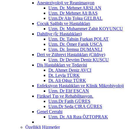
Anesteziyoloji ve Reanimasyon
Uzm. Dr. Mehmet ARSLAN
Uzm. Dr Mehmet Ali BAŞ
Uzm.Dr Alp Tolga GELBAL
Çocuk Sağlığı ve Hastalıkları
Uzm. Dr. Muhammet Zahit KOYUNCU
Dahiliye (İç Hastalıkları)
Uzm. Dr. Tahsin Furkan POLAT
Uzm. Dr. Ömer Faruk USCA
Uzm. Dr. İremsu DUMANLI
Deri ve Zührevi Hastalıkları (Cildiye)
Uzm. Dr Devrim Deniz KUŞÇU
Diş Hastalıkları ve Tedavisi
Dt. Ahmet Deniz AVCI
Dt. Leyla TÜRK
Dt. Ali Oğuz TÜRK
Enfeksiyon Hastalıkları ve Klinik Mikrobiyoloji
Uzm. Dr Elif EŞCAN
Fiziksel Tıp ve Rehabilitasyon.
Uzm.Dr Fatih GÜREŞ
Uzm.Dr Seda ÇIRA GÜREŞ
Genel Cerrahi
Uzm. Dr. Ali Rıza ÖZTOPRAK
Özellikli Hizmetler