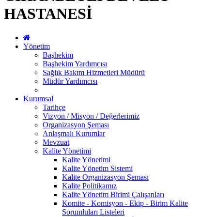
HASTANESİ
Yönetim
Başhekim
Başhekim Yardımcısı
Sağlık Bakım Hizmetleri Müdürü
Müdür Yardımcısı
Kurumsal
Tarihçe
Vizyon / Misyon / Değerlerimiz
Organizasyon Şeması
Anlaşmalı Kurumlar
Mevzuat
Kalite Yönetimi
Kalite Yönetimi
Kalite Yönetim Sistemi
Kalite Organizasyon Şeması
Kalite Politikamız
Kalite Yönetim Birimi Çalışanları
Komite - Komisyon - Ekip - Birim Kalite
Sorumluları Listeleri