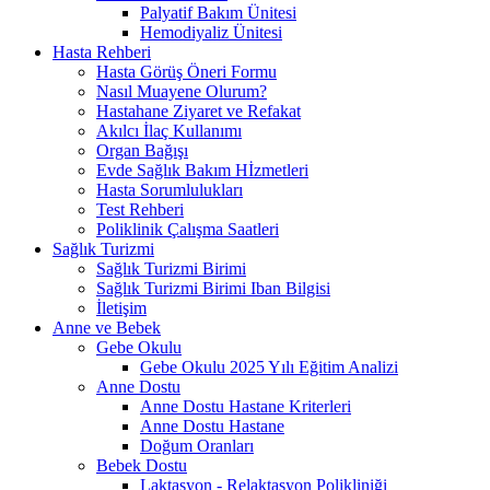
Palyatif Bakım Ünitesi
Hemodiyaliz Ünitesi
Hasta Rehberi
Hasta Görüş Öneri Formu
Nasıl Muayene Olurum?
Hastahane Ziyaret ve Refakat
Akılcı İlaç Kullanımı
Organ Bağışı
Evde Sağlık Bakım Hİzmetleri
Hasta Sorumlulukları
Test Rehberi
Poliklinik Çalışma Saatleri
Sağlık Turizmi
Sağlık Turizmi Birimi
Sağlık Turizmi Birimi Iban Bilgisi
İletişim
Anne ve Bebek
Gebe Okulu
Gebe Okulu 2025 Yılı Eğitim Analizi
Anne Dostu
Anne Dostu Hastane Kriterleri
Anne Dostu Hastane
Doğum Oranları
Bebek Dostu
Laktasyon - Relaktasyon Polikliniği