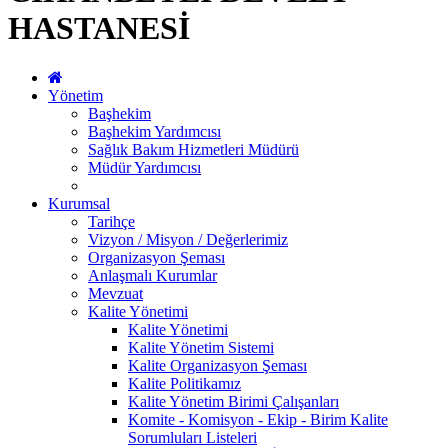
HASTANESİ
Yönetim
Başhekim
Başhekim Yardımcısı
Sağlık Bakım Hizmetleri Müdürü
Müdür Yardımcısı
Kurumsal
Tarihçe
Vizyon / Misyon / Değerlerimiz
Organizasyon Şeması
Anlaşmalı Kurumlar
Mevzuat
Kalite Yönetimi
Kalite Yönetimi
Kalite Yönetim Sistemi
Kalite Organizasyon Şeması
Kalite Politikamız
Kalite Yönetim Birimi Çalışanları
Komite - Komisyon - Ekip - Birim Kalite
Sorumluları Listeleri