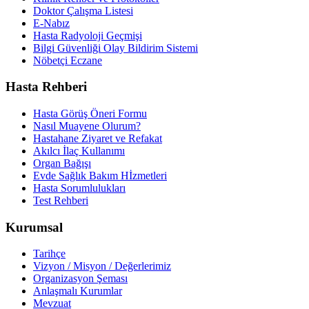
Doktor Çalışma Listesi
E-Nabız
Hasta Radyoloji Geçmişi
Bilgi Güvenliği Olay Bildirim Sistemi
Nöbetçi Eczane
Hasta Rehberi
Hasta Görüş Öneri Formu
Nasıl Muayene Olurum?
Hastahane Ziyaret ve Refakat
Akılcı İlaç Kullanımı
Organ Bağışı
Evde Sağlık Bakım Hİzmetleri
Hasta Sorumlulukları
Test Rehberi
Kurumsal
Tarihçe
Vizyon / Misyon / Değerlerimiz
Organizasyon Şeması
Anlaşmalı Kurumlar
Mevzuat