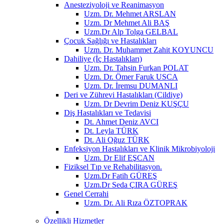
Anesteziyoloji ve Reanimasyon
Uzm. Dr. Mehmet ARSLAN
Uzm. Dr Mehmet Ali BAŞ
Uzm.Dr Alp Tolga GELBAL
Çocuk Sağlığı ve Hastalıkları
Uzm. Dr. Muhammet Zahit KOYUNCU
Dahiliye (İç Hastalıkları)
Uzm. Dr. Tahsin Furkan POLAT
Uzm. Dr. Ömer Faruk USCA
Uzm. Dr. İremsu DUMANLI
Deri ve Zührevi Hastalıkları (Cildiye)
Uzm. Dr Devrim Deniz KUŞÇU
Diş Hastalıkları ve Tedavisi
Dt. Ahmet Deniz AVCI
Dt. Leyla TÜRK
Dt. Ali Oğuz TÜRK
Enfeksiyon Hastalıkları ve Klinik Mikrobiyoloji
Uzm. Dr Elif EŞCAN
Fiziksel Tıp ve Rehabilitasyon.
Uzm.Dr Fatih GÜREŞ
Uzm.Dr Seda ÇIRA GÜREŞ
Genel Cerrahi
Uzm. Dr. Ali Rıza ÖZTOPRAK
Özellikli Hizmetler