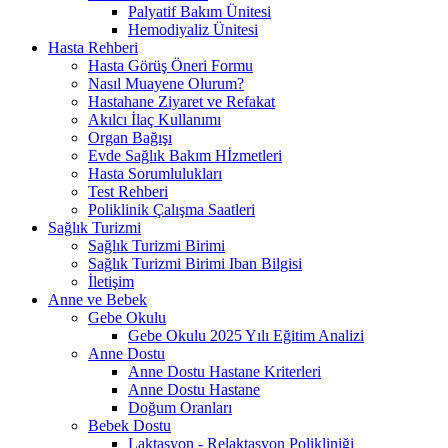
Palyatif Bakım Ünitesi
Hemodiyaliz Ünitesi
Hasta Rehberi
Hasta Görüş Öneri Formu
Nasıl Muayene Olurum?
Hastahane Ziyaret ve Refakat
Akılcı İlaç Kullanımı
Organ Bağışı
Evde Sağlık Bakım Hİzmetleri
Hasta Sorumlulukları
Test Rehberi
Poliklinik Çalışma Saatleri
Sağlık Turizmi
Sağlık Turizmi Birimi
Sağlık Turizmi Birimi Iban Bilgisi
İletişim
Anne ve Bebek
Gebe Okulu
Gebe Okulu 2025 Yılı Eğitim Analizi
Anne Dostu
Anne Dostu Hastane Kriterleri
Anne Dostu Hastane
Doğum Oranları
Bebek Dostu
Laktasyon - Relaktasyon Polikliniği