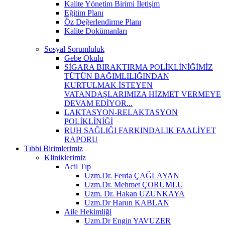
Kalite Yönetim Birimi İletişim
Eğitim Planı
Öz Değerlendirme Planı
Kalite Dokümanları
Sosyal Sorumluluk
Gebe Okulu
SİGARA BIRAKTIRMA POLİKLİNİĞİMİZ
TÜTÜN BAĞIMLILIĞINDAN
KURTULMAK İSTEYEN
VATANDAŞLARIMIZA HİZMET VERMEYE
DEVAM EDİYOR...
LAKTASYON-RELAKTASYON
POLİKLİNİĞİ
RUH SAĞLIĞI FARKINDALIK FAALİYET
RAPORU
Tıbbi Birimlerimiz
Kliniklerimiz
Acil Tıp
Uzm.Dr. Ferda ÇAĞLAYAN
Uzm.Dr. Mehmet ÇORUMLU
Uzm. Dr. Hakan UZUNKAYA
Uzm.Dr Harun KABLAN
Aile Hekimliği
Uzm.Dr Engin YAVUZER