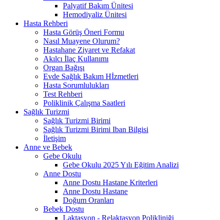
Palyatif Bakım Ünitesi
Hemodiyaliz Ünitesi
Hasta Rehberi
Hasta Görüş Öneri Formu
Nasıl Muayene Olurum?
Hastahane Ziyaret ve Refakat
Akılcı İlaç Kullanımı
Organ Bağışı
Evde Sağlık Bakım Hİzmetleri
Hasta Sorumlulukları
Test Rehberi
Poliklinik Çalışma Saatleri
Sağlık Turizmi
Sağlık Turizmi Birimi
Sağlık Turizmi Birimi Iban Bilgisi
İletişim
Anne ve Bebek
Gebe Okulu
Gebe Okulu 2025 Yılı Eğitim Analizi
Anne Dostu
Anne Dostu Hastane Kriterleri
Anne Dostu Hastane
Doğum Oranları
Bebek Dostu
Laktasyon - Relaktasyon Polikliniği