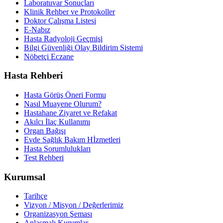
Laboratuvar Sonuçları
Klinik Rehber ve Protokoller
Doktor Çalışma Listesi
E-Nabız
Hasta Radyoloji Geçmişi
Bilgi Güvenliği Olay Bildirim Sistemi
Nöbetçi Eczane
Hasta Rehberi
Hasta Görüş Öneri Formu
Nasıl Muayene Olurum?
Hastahane Ziyaret ve Refakat
Akılcı İlaç Kullanımı
Organ Bağışı
Evde Sağlık Bakım Hİzmetleri
Hasta Sorumlulukları
Test Rehberi
Kurumsal
Tarihçe
Vizyon / Misyon / Değerlerimiz
Organizasyon Şeması
Anlaşmalı Kurumlar