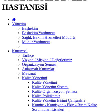
HASTANESİ
Yönetim
Başhekim
Başhekim Yardımcısı
Sağlık Bakım Hizmetleri Müdürü
Müdür Yardımcısı
Kurumsal
Tarihçe
Vizyon / Misyon / Değerlerimiz
Organizasyon Şeması
Anlaşmalı Kurumlar
Mevzuat
Kalite Yönetimi
Kalite Yönetimi
Kalite Yönetim Sistemi
Kalite Organizasyon Şeması
Kalite Politikamız
Kalite Yönetim Birimi Çalışanları
Komite - Komisyon - Ekip - Birim Kalite
Sorumluları Listeleri