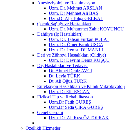
Anesteziyoloji ve Reanimasyon
Uzm. Dr. Mehmet ARSLAN
Uzm. Dr Mehmet Ali BAŞ
Uzm.Dr Alp Tolga GELBAL
Çocuk Sağlığı ve Hastalıkları
Uzm. Dr. Muhammet Zahit KOYUNCU
Dahiliye (İç Hastalıkları)
Uzm. Dr. Tahsin Furkan POLAT
Uzm. Dr. Ömer Faruk USCA
Uzm. Dr. İremsu DUMANLI
Deri ve Zührevi Hastalıkları (Cildiye)
Uzm. Dr Devrim Deniz KUŞÇU
Diş Hastalıkları ve Tedavisi
Dt. Ahmet Deniz AVCI
Dt. Leyla TÜRK
Dt. Ali Oğuz TÜRK
Enfeksiyon Hastalıkları ve Klinik Mikrobiyoloji
Uzm. Dr Elif EŞCAN
Fiziksel Tıp ve Rehabilitasyon.
Uzm.Dr Fatih GÜREŞ
Uzm.Dr Seda ÇIRA GÜREŞ
Genel Cerrahi
Uzm. Dr. Ali Rıza ÖZTOPRAK
Özellikli Hizmetler